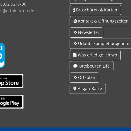
0)8332 9219-90
Broschüren & Karten
s
tt
b
r
n
d
Kontakt & Öffnungszeiten
Newsletter
Urlaubskomplettangebote
Was erledige ich wo
Ottobeuren Life
Ortsplan
Allgäu-Karte