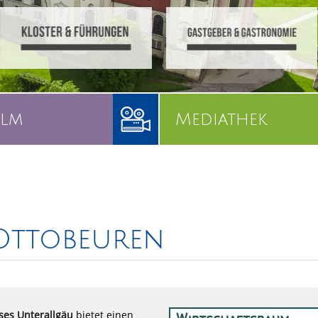
ilm
Mediathek
Ottobeuren
ses Unterallgäu
bietet einen