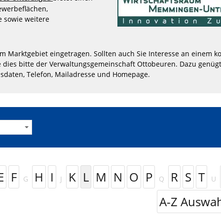
Gewerbeflächen,
 sowie weitere
im Marktgebiet eingetragen. Sollten auch Sie Interesse an einem ko
 dies bitte der Verwaltungsgemeinschaft Ottobeuren. Dazu genügt
sdaten, Telefon, Mailadresse und Homepage.
E
F
H
I
K
L
M
N
O
P
R
S
T
G
J
Q
U
A-Z Auswah