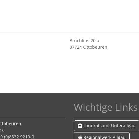
Brüchlins 20 a
87724 Ottobeuren
Wichtige Links
ttobeuren
Landratsamt Unterallgäu
z 6
9 (0)8332 9219-0
Regionalwerk Allgäu