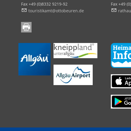
Fax +49 (0)8332 9219-92
Fax +49 (
t
r
st
k
mt
tt
b
r
n
d
r
th