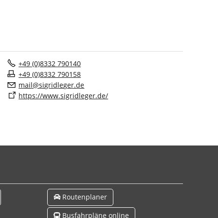
+49 (0)8332 790140
+49 (0)8332 790158
m
l
s
gr
dl
g
r
d
https://www.sigridleger.de/
Routenplaner
Busfahrpläne online