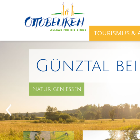
TOURISMUS & A
Günztal be
Natur genießen