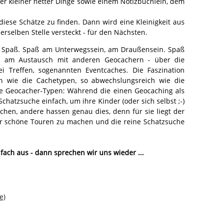
ller kleiner netter Dinge sowie einem Notizbüchlein, dem
iese Schätze zu finden. Dann wird eine Kleinigkeit aus
rselben Stelle versteckt - für den Nächsten.
 Spaß. Spaß am Unterwegssein, am Draußensein. Spaß
ß am Austausch mit anderen Geocachern - über die
i Treffen, sogenannten Eventcaches. Die Faszination
ch wie die Cachetypen, so abwechslungsreich wie die
die Geocacher-Typen: Während die einen Geocaching als
hatzsuche einfach, um ihre Kinder (oder sich selbst ;-)
chen, andere hassen genau dies, denn für sie liegt der
r schöne Touren zu machen und die reine Schatzsuche
infach aus - dann sprechen wir uns wieder
...
e)