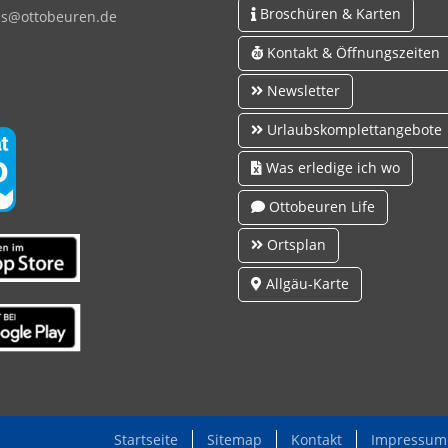
Broschüren & Karten
s
tt
b
r
n
d
Kontakt & Öffnungszeiten
Newsletter
Urlaubskomplettangebote
Was erledige ich wo
Ottobeuren Life
Ortsplan
Allgäu-Karte
Startseite
Sitemap
Kontakt
Impressum