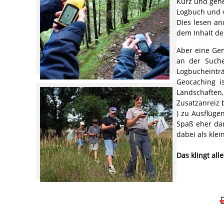
Kurz und gene
Logbuch und v
Dies lesen an
dem Inhalt de
Aber eine Ge
an der Such
Logbucheintr
Geocaching i
Landschaften,
Zusatzanreiz 
) zu Ausflüge
Spaß eher da
dabei als kle
Das klingt all