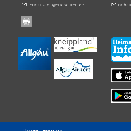
t
r
st
k
mt
tt
b
r
n
d
r
th
©