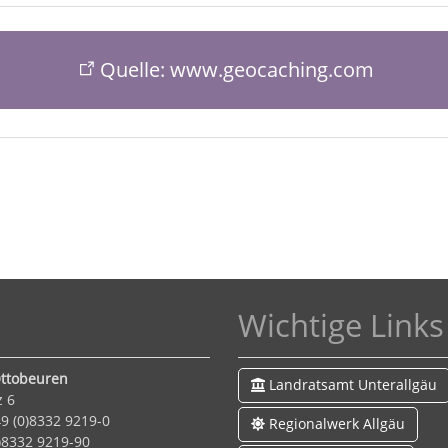
Quelle: www.geocaching.com
Wichtige Links
ttobeuren
Landratsamt Unterallgäu
z 6
9 (0)8332 9219-0
Regionalwerk Allgäu
0)8332 9219-90