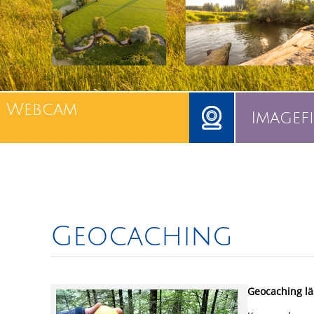
Webcam
Imagef
Geocaching
Geocaching lä