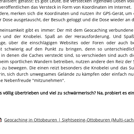
ralisiert gefasst: Es gibt Leute, die verstecken irgendwo Dosen vo
eröffentlichen das Versteck in Form von Koordinaten im Internet.
dere, merken sich die Koordinaten und nutzen ihr GPS-Gerät, um d
r Dose ausgetauscht, der Besuch geloggt und die Dose wieder an de
meinsamkeit gibt es immer: Der mit dem Geocaching verbundene
e und der Knobelei. Spaß an der Herausforderung. Und Spa
äge, über die einschlägigen Websites oder Foren oder auch be
st schwierig auf den Punkt zu bringen, denn so unterschiedli
 in denen die Caches versteckt sind, so verschieden sind auch 
beim sportlichen Wandern betreiben, nutzen andere den Reiz der Sc
n zu bewegen. Die einen reizt besonders die Knobelei und das Su
rin, sich durch unwegsames Gelände zu kämpfen oder einfach nu
ine Nebenfreude "mitzunehmen".
es völlig übertrieben und viel zu schwärmerisch? Na, probiert es e
Geocaching in Ottobeuren | Sightseeing-Ottobeuren (Multi-cach