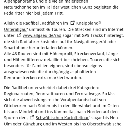
Alpenpanorama und die vielen malerischen
Naturschönheiten im Tal der westlichen
Günz
begleiten die
Pedalritter hier bei jedem Tritt.
®
Allein die Radfibel „Radfahren im
Kneippland
Unterallgäu
“ umfasst 46 Touren. Die Strecken sind im Internet
unter
www.allgaeu.de/rad
sogar mit GPS-Tracks hinterlegt,
die sich Radfahrer kostenlos auf ihr Navigationsgerät oder
Smartphone herunterladen können.
Alle 46 Routen sind mit Höhenprofil, Streckenverlauf, Länge
und Höhendifferenz detailliert beschrieben. Touren, die sich
besonders für Familien eignen, sind ebenso eigens
ausgewiesen wie die durchgängig asphaltierten
Rennradstrecken extra markiert wurden.
Die Radfibel unterscheidet dabei drei Kategorien:
Regionalrouten, Rennradtouren und Fernradwege. So lässt
sich die abwechslungsreiche Voralpenlandschaft von
Ottobeuren nach Süden bis in den Illerwinkel und im Osten
bis ans Mindeltal und ins Kammeltal, nach Norden auf den
Spuren der „
Schwäbischen Kartoffeltour
“ sogar bis Neu-
Ulm oder Günzburg und im Westen bis ins Oberschwäbische