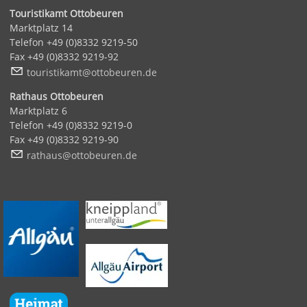
Touristikamt Ottobeuren
Marktplatz 14
Telefon +49 (0)8332 9219-50
Fax +49 (0)8332 9219-92
t
r
st
k
mt
tt
b
r
n
d
Rathaus Ottobeuren
Marktplatz 6
Telefon +49 (0)8332 9219-0
Fax +49 (0)8332 9219-90
r
th
s
tt
b
r
n
d