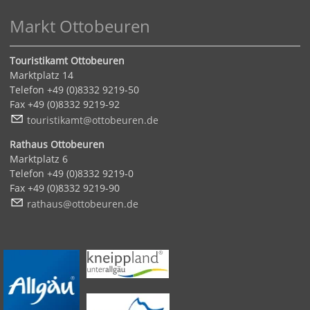
Markt Ottobeuren
Touristikamt Ottobeuren
Marktplatz 14
Telefon +49 (0)8332 9219-50
Fax +49 (0)8332 9219-92
t
r
st
k
mt
tt
b
r
n
d
Rathaus Ottobeuren
Marktplatz 6
Telefon +49 (0)8332 9219-0
Fax +49 (0)8332 9219-90
r
th
s
tt
b
r
n
d