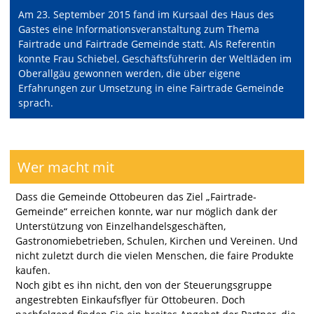
Am 23. September 2015 fand im Kursaal des Haus des
Gastes eine Informationsveranstaltung zum Thema
Fairtrade und Fairtrade Gemeinde statt. Als Referentin
konnte Frau Schiebel, Geschäftsführerin der Weltläden im
Oberallgäu gewonnen werden, die über eigene
Erfahrungen zur Umsetzung in eine Fairtrade Gemeinde
sprach.
Wer macht mit
Dass die Gemeinde Ottobeuren das Ziel „Fairtrade-
Gemeinde“ erreichen konnte, war nur möglich dank der
Unterstützung von Einzelhandelsgeschäften,
Gastronomiebetrieben, Schulen, Kirchen und Vereinen. Und
nicht zuletzt durch die vielen Menschen, die faire Produkte
kaufen.
Noch gibt es ihn nicht, den von der Steuerungsgruppe
angestrebten Einkaufsflyer für Ottobeuren. Doch