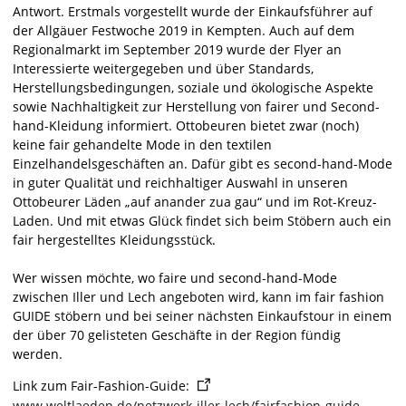
Antwort. Erstmals vorgestellt wurde der Einkaufsführer auf
der Allgäuer Festwoche 2019 in Kempten. Auch auf dem
Regionalmarkt im September 2019 wurde der Flyer an
Interessierte weitergegeben und über Standards,
Herstellungsbedingungen, soziale und ökologische Aspekte
sowie Nachhaltigkeit zur Herstellung von fairer und Second-
hand-Kleidung informiert. Ottobeuren bietet zwar (noch)
keine fair gehandelte Mode in den textilen
Einzelhandelsgeschäften an. Dafür gibt es second-hand-Mode
in guter Qualität und reichhaltiger Auswahl in unseren
Ottobeurer Läden „auf anander zua gau“ und im Rot-Kreuz-
Laden. Und mit etwas Glück findet sich beim Stöbern auch ein
fair hergestelltes Kleidungsstück.
Wer wissen möchte, wo faire und second-hand-Mode
zwischen Iller und Lech angeboten wird, kann im fair fashion
GUIDE stöbern und bei seiner nächsten Einkaufstour in einem
der über 70 gelisteten Geschäfte in der Region fündig
werden.
Link zum Fair-Fashion-Guide:
www.weltlaeden.de/netzwerk-iller-lech/fairfashion-guide