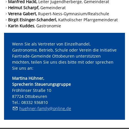
Manfred Hackl,
Leiter Jugendherberge, Gemeinderat
Helmut Scharpf,
Gemeinderat
Verena Gabert,
Rupert-Ness-Gymnasium/Realschule
Birgit Eisinger-Schanderl,
Katholischer Pfarrgemeinderat
Karin Kuddes
, Gastronomie
Wenn Sie als Vertreter von Einzelhandel,
Gastronomie, Betrieb, Schule oder Verein die Initiative
Fairtrade-Gemeinde Ottobeuren unterstützen
möchten, teilen Sie uns dies bitte mit oder sprechen
Sie uns an:
Martina Hühner,
Sprecherin Steuerungsgruppe
Fröhlinser Straße 10
87724 Ottobeuren
Tel.: 08332 936810
h
hn
r-f
m
ly
nl
n
d