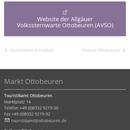
Website der Allgäuer
Volkssternwarte Ottobeuren (AVSO)
<
>
Markt Ottobeuren
Touristikamt Ottobeuren
Marktplatz 14
Telefon +49 (0)8332 9219-50
Fax +49 (0)8332 9219-92
t
r
st
k
mt
tt
b
r
n
d