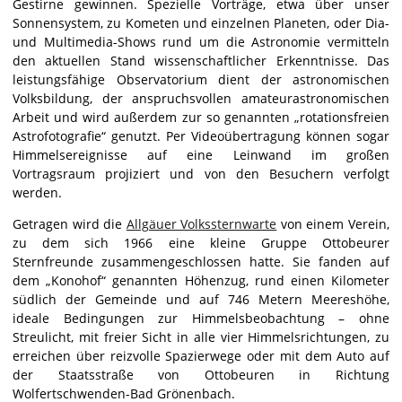
Gestirne gewinnen.
Spezielle Vorträge
, etwa über unser
Sonnensystem, zu Kometen und einzelnen Planeten, oder Dia-
und Multimedia-Shows rund um die Astronomie vermitteln
den aktuellen Stand wissenschaftlicher Erkenntnisse. Das
leistungsfähige Observatorium dient der astronomischen
Volksbildung, der anspruchsvollen amateurastronomischen
Arbeit und wird außerdem zur so genannten „rotationsfreien
Astrofotografie“ genutzt. Per Videoübertragung können sogar
Himmelsereignisse auf eine Leinwand im großen
Vortragsraum projiziert und von den Besuchern verfolgt
werden.
Getragen wird die
Allgäuer Volkssternwarte
von einem Verein,
zu dem sich 1966 eine kleine Gruppe Ottobeurer
Sternfreunde zusammengeschlossen hatte. Sie fanden auf
dem „Konohof“ genannten Höhenzug, rund einen Kilometer
südlich der Gemeinde und auf 746 Metern Meereshöhe,
ideale Bedingungen zur Himmelsbeobachtung – ohne
Streulicht, mit freier Sicht in alle vier Himmelsrichtungen, zu
erreichen über reizvolle Spazierwege oder mit dem Auto auf
der Staatsstraße von Ottobeuren in Richtung
Wolfertschwenden-Bad Grönenbach.