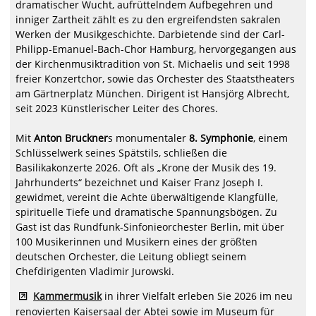
dramatischer Wucht, aufrüttelndem Aufbegehren und
inniger Zartheit zählt es zu den ergreifendsten sakralen
Werken der Musikgeschichte. Darbietende sind der Carl-
Philipp-Emanuel-Bach-Chor Hamburg, hervorgegangen aus
der Kirchenmusiktradition von St. Michaelis und seit 1998
freier Konzertchor, sowie das Orchester des Staatstheaters
am Gärtnerplatz München. Dirigent ist Hansjörg Albrecht,
seit 2023 Künstlerischer Leiter des Chores.
Mit
Anton Bruckner
s monumentaler
8. Symphonie
, einem
Schlüsselwerk seines Spätstils, schließen die
Basilikakonzerte 2026. Oft als „Krone der Musik des 19.
Jahrhunderts“ bezeichnet und Kaiser Franz Joseph I.
gewidmet, vereint die Achte überwältigende Klangfülle,
spirituelle Tiefe und dramatische Spannungsbögen. Zu
Gast ist das Rundfunk-Sinfonieorchester Berlin, mit über
100 Musikerinnen und Musikern eines der größten
deutschen Orchester, die Leitung obliegt seinem
Chefdirigenten Vladimir Jurowski.
Kammermusik
in ihrer Vielfalt erleben Sie 2026 im neu
renovierten Kaisersaal der Abtei sowie im Museum für