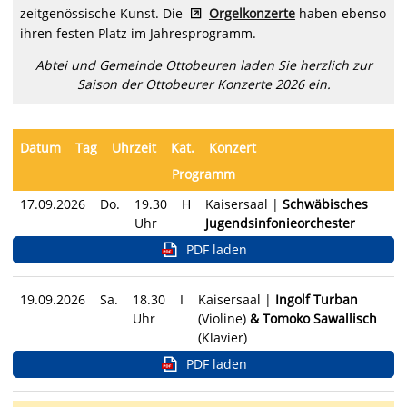
zeitgenössische Kunst. Die
Orgelkonzerte
haben ebenso
ihren festen Platz im Jahresprogramm.
Abtei und Gemeinde Ottobeuren laden Sie herzlich zur
Saison der Ottobeurer Konzerte 2026 ein.
Datum
Tag
Uhrzeit
Kat.
Konzert
Programm
17.09.2026
Do.
19.30
H
Kaisersaal |
Schwäbisches
Uhr
Jugendsinfonieorchester
PDF laden
19.09.2026
Sa.
18.30
I
Kaisersaal |
Ingolf Turban
Uhr
(Violine)
& Tomoko Sawallisch
(Klavier)
PDF laden