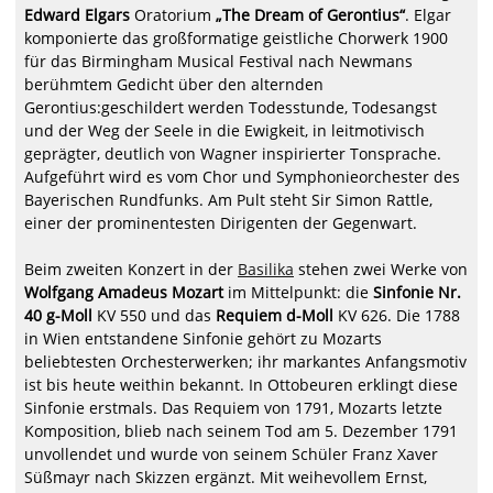
Edward Elgars
Oratorium
„The Dream of Gerontius“
. Elgar
komponierte das großformatige geistliche Chorwerk 1900
für das Birmingham Musical Festival nach Newmans
berühmtem Gedicht über den alternden
Gerontius:geschildert werden Todesstunde, Todesangst
und der Weg der Seele in die Ewigkeit, in leitmotivisch
geprägter, deutlich von Wagner inspirierter Tonsprache.
Aufgeführt wird es vom Chor und Symphonieorchester des
Bayerischen Rundfunks. Am Pult steht Sir Simon Rattle,
einer der prominentesten Dirigenten der Gegenwart.
Beim zweiten Konzert in der
Basilika
stehen zwei Werke von
Wolfgang Amadeus Mozart
im Mittelpunkt: die
Sinfonie Nr.
40 g-Moll
KV 550 und das
Requiem d-Moll
KV 626. Die 1788
in Wien entstandene Sinfonie gehört zu Mozarts
beliebtesten Orchesterwerken; ihr markantes Anfangsmotiv
ist bis heute weithin bekannt. In Ottobeuren erklingt diese
Sinfonie erstmals. Das Requiem von 1791, Mozarts letzte
Komposition, blieb nach seinem Tod am 5. Dezember 1791
unvollendet und wurde von seinem Schüler Franz Xaver
Süßmayr nach Skizzen ergänzt. Mit weihevollem Ernst,