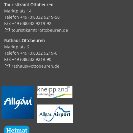
Touristikamt Ottobeuren
Marktplatz 14
Telefon +49 (0)8332 9219-50
Fax +49 (0)8332 9219-92
t
r
st
k
mt
tt
b
r
n
d
Rathaus Ottobeuren
Marktplatz 6
Telefon +49 (0)8332 9219-0
Fax +49 (0)8332 9219-90
r
th
s
tt
b
r
n
d