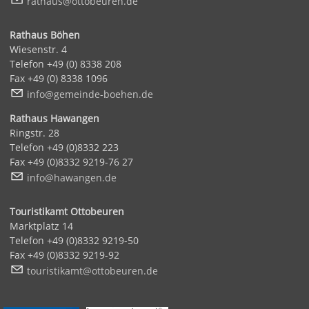
r
th
s
tt
b
r
n
d
Rathaus Böhen
Wiesenstr. 4
Telefon +49 (0) 8338 208
Fax +49 (0) 8338 1096
nf
g
m
nd
-b
h
n
d
Rathaus Hawangen
Ringstr. 28
Telefon +49 (0)8332 223
Fax +49 (0)8332 9219-76 27
nf
h
w
ng
n
d
Touristikamt Ottobeuren
Marktplatz 14
Telefon +49 (0)8332 9219-50
Fax +49 (0)8332 9219-92
t
r
st
k
mt
tt
b
r
n
d