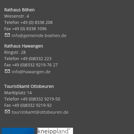
Rathaus Böhen
Wiesenstr. 4
Telefon +49 (0) 8338 208
Fax +49 (0) 8338 1096
nf
g
m
nd
-b
h
n
d
Rathaus Hawangen
Ringstr. 28
Telefon +49 (0)8332 223
Fax +49 (0)8332 9219-76 27
nf
h
w
ng
n
d
Touristikamt Ottobeuren
Marktplatz 14
Telefon +49 (0)8332 9219-50
Fax +49 (0)8332 9219-92
t
r
st
k
mt
tt
b
r
n
d