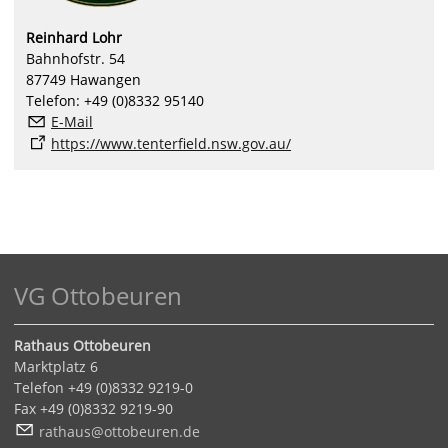
Reinhard Lohr
Bahnhofstr. 54
87749 Hawangen
Telefon: +49 (0)8332 95140
E-Mail
https://www.tenterfield.nsw.gov.au/
VG Ottobeuren
Rathaus Ottobeuren
Marktplatz 6
Telefon +49 (0)8332 9219-0
Fax +49 (0)8332 9219-90
r
th
s
tt
b
r
n
d