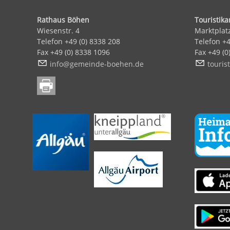
Rathaus Böhen
Touristik
Wiesenstr. 4
Marktplat
Telefon +49 (0) 8338 208
Telefon +
Fax +49 (0) 8338 1096
Fax +49 (
nf
g
m
nd
-b
h
n
d
t
r
st