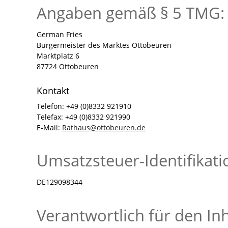
Angaben gemäß § 5 TMG:
German Fries
Bürgermeister des Marktes Ottobeuren
Marktplatz 6
87724 Ottobeuren
Kontakt
Telefon: +49 (0)8332 921910
Telefax: +49 (0)8332 921990
E-Mail:
R
th
s
tt
b
r
n
d
Umsatzsteuer-Identifika
DE129098344
Verantwortlich für den Inh