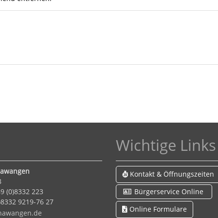
Wichtige Links
Hawangen
Kontakt & Öffnungszeiten
8
9 (0)8332 223
Bürgerservice Online
)8332 9219-76 27
Online Formulare
h
w
ng
n
d