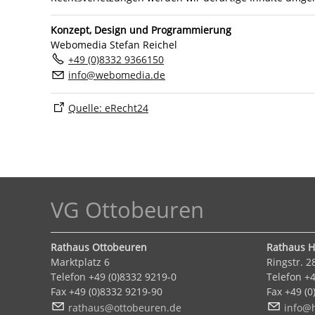
Konzept, Design und Programmierung
Webomedia Stefan Reichel
+49 (0)8332 9366150
nf
w
b
m
d
d
Quelle: eRecht24
VG Ottobeuren
Rathaus Ottobeuren
Rathaus 
Marktplatz 6
Ringstr. 2
Telefon +49 (0)8332 9219-0
Telefon +4
Fax +49 (0)8332 9219-90
Fax +49 (0
r
th
s
tt
b
r
n
d
nf