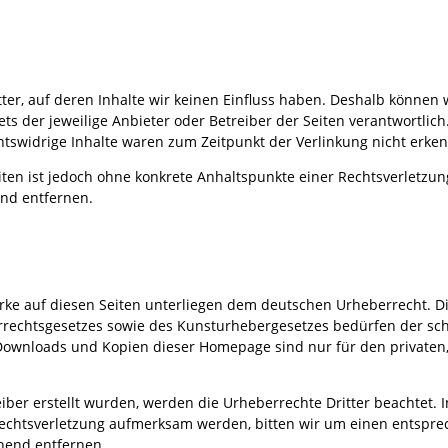
ter, auf deren Inhalte wir keinen Einfluss haben. Deshalb können
tets der jeweilige Anbieter oder Betreiber der Seiten verantwortlic
htswidrige Inhalte waren zum Zeitpunkt der Verlinkung nicht erke
eiten ist jedoch ohne konkrete Anhaltspunkte einer Rechtsverletz
nd entfernen.
erke auf diesen Seiten unterliegen dem deutschen Urheberrecht. Di
rechtsgesetzes sowie des Kunsturhebergesetzes bedürfen der schr
n. Downloads und Kopien dieser Homepage sind nur für den privat
iber erstellt wurden, werden die Urheberrechte Dritter beachtet. I
rrechtsverletzung aufmerksam werden, bitten wir um einen entspr
hend entfernen.