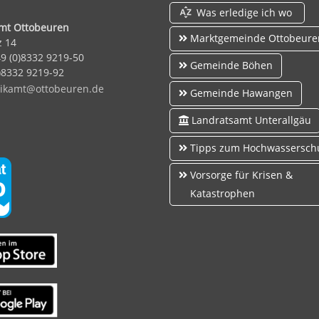
Was erledige ich wo
amt Ottobeuren
Marktgemeinde Ottobeure
z 14
49 (0)8332 9219-50
Gemeinde Böhen
0)8332 9219-92
k
mt
tt
b
r
n
d
Gemeinde Hawangen
Landratsamt Unterallgäu
Tipps zum Hochwassersch
Vorsorge für Krisen &
Katastrophen