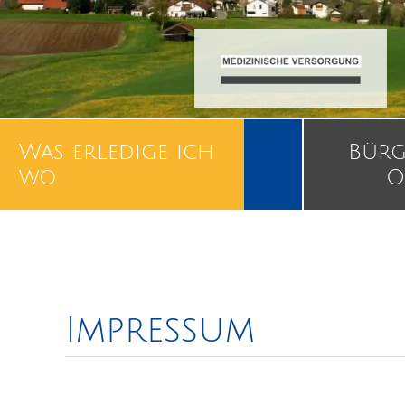
Was erledige ich
Bürg
wo
O
Impressum