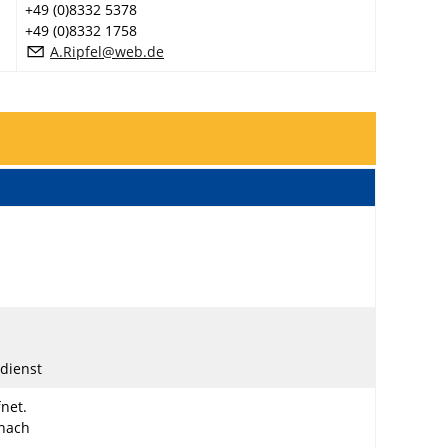
+49 (0)8332 5378
+49 (0)8332 1758
A
R
pf
l
w
b
d
dienst
fnet.
nach