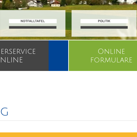
erservice
Online
NLINE
formulare
ng