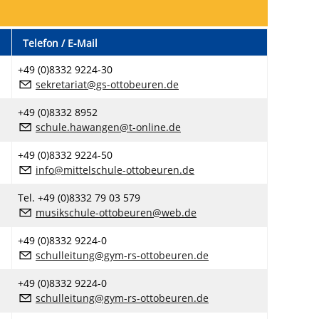
Telefon / E-Mail
+49 (0)8332 9224-30
sekretariat@gs-ottobeuren.de
+49 (0)8332 8952
schule.hawangen@t-online.de
+49 (0)8332 9224-50
nf
m
tt
lsch
l
-
tt
b
r
n
d
Tel. +49 (0)8332 79 03 579
musikschule-ottobeuren@web.de
+49 (0)8332 9224-0
schulleitung@gym-rs-ottobeuren.de
+49 (0)8332 9224-0
schulleitung@gym-rs-ottobeuren.de