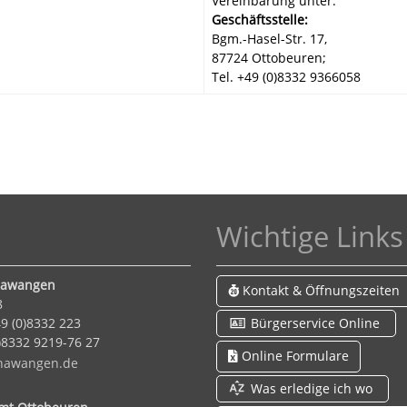
Vereinbarung unter:
Geschäftsstelle:
Bgm.-Hasel-Str. 17,
87724 Ottobeuren;
Tel. +49 (0)8332 9366058
Wichtige Links
Hawangen
Kontakt & Öffnungszeiten
8
9 (0)8332 223
Bürgerservice Online
)8332 9219-76 27
Online Formulare
h
w
ng
n
d
Was erledige ich wo