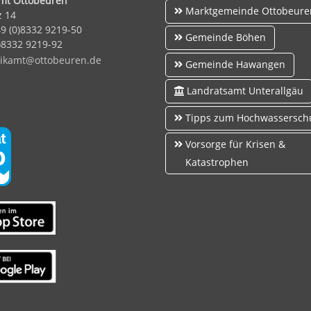
amt Ottobeuren
Marktgemeinde Ottobeure
z 14
49 (0)8332 9219-50
Gemeinde Böhen
0)8332 9219-92
k
mt
tt
b
r
n
d
Gemeinde Hawangen
Landratsamt Unterallgäu
Tipps zum Hochwassersch
Vorsorge für Krisen &
Katastrophen