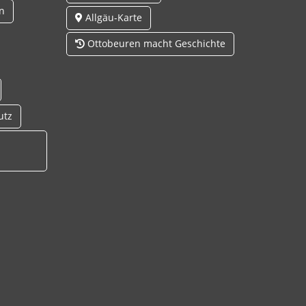
n
Allgäu-Karte
Ottobeuren macht Geschichte
utz