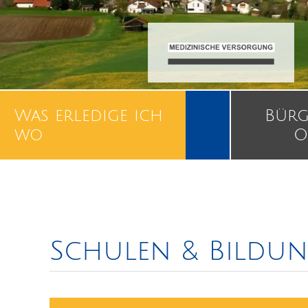
Was erledige ich
Bürg
wo
O
Schulen & Bildu