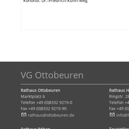
Konohof, Dr.-Friedrich-Kuhn-Weg
VG Ottobeuren
Rathaus Ottobeuren
Rathaus 
Marktplatz 6
Ringstr. 2
Telefon +49 (0)8332 9219-0
Telefon +4
Fax +49 (0)8332 9219-90
Fax +49 (0
r
th
s
tt
b
r
n
d
nf