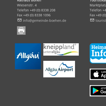
Rathaus Böhen
Touristik
Wiesenstr. 4
Marktplat
Telefon +49 (0) 8338 208
Telefon +
Fax +49 (0) 8338 1096
Fax +49 (
nf
g
m
nd
-b
h
n
d
t
r
st