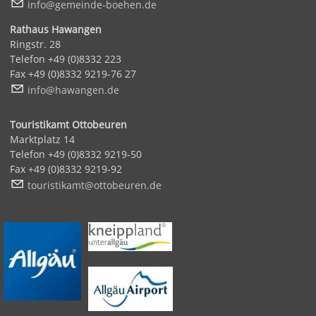
nf
g
m
nd
-b
h
n
d
Rathaus Hawangen
Ringstr. 28
Telefon +49 (0)8332 223
Fax +49 (0)8332 9219-76 27
nf
h
w
ng
n
d
Touristikamt Ottobeuren
Marktplatz 14
Telefon +49 (0)8332 9219-50
Fax +49 (0)8332 9219-92
t
r
st
k
mt
tt
b
r
n
d