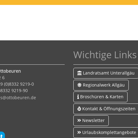
Wichtige Links
ttobeuren
Landratsamt Unterallgäu
z 6
9 (0)8332 9219-0
Regionalwerk Allgäu
0)8332 9219-90
Broschüren & Karten
s
tt
b
r
n
d
Kontakt & Öffnungszeiten
Newsletter
Urlaubskomplettangebote