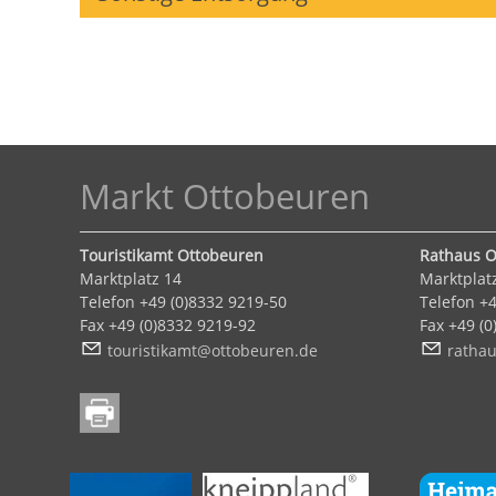
Markt Ottobeuren
Touristikamt Ottobeuren
Rathaus O
Marktplatz 14
Marktplat
Telefon +49 (0)8332 9219-50
Telefon +4
Fax +49 (0)8332 9219-92
Fax +49 (
t
r
st
k
mt
tt
b
r
n
d
r
th