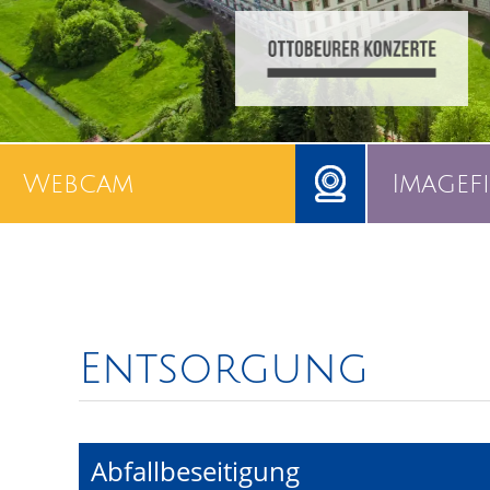
Webcam
Imagef
Entsorgung
Abfallbeseitigung