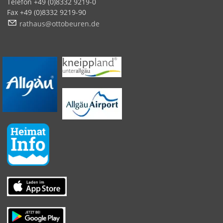
Telefon +49 (0)8332 9219-0
Fax +49 (0)8332 9219-90
r
th
s
tt
b
r
n
d