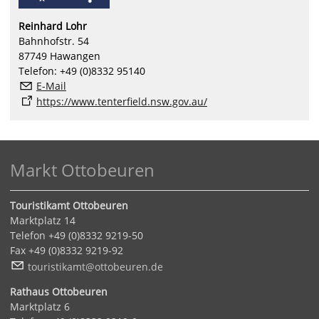
Reinhard Lohr
Bahnhofstr. 54
87749 Hawangen
Telefon: +49 (0)8332 95140
E-Mail
https://www.tenterfield.nsw.gov.au/
Markt Ottobeuren
Touristikamt Ottobeuren
Marktplatz 14
Telefon +49 (0)8332 9219-50
Fax +49 (0)8332 9219-92
t
r
st
k
mt
tt
b
r
n
d
Rathaus Ottobeuren
Marktplatz 6