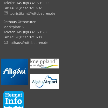
Telefon +49 (0)8332 9219-50
Fax +49 (0)8332 9219-92
t
r
st
k
mt
tt
b
r
n
d
Rathaus Ottobeuren
Marktplatz 6
Telefon +49 (0)8332 9219-0
Fax +49 (0)8332 9219-90
r
th
s
tt
b
r
n
d