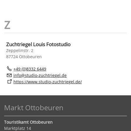
Zuchtriegel Louis Fotostudio
Zeppelinstr. 2
87724 Ottobeuren
+49 (0)8332 6449
nf
st
d
-z
chtr
g
l
d
https://www.studio-zuchtriegel.de/
Markt Ottobeuren
Touristikamt Ottobeuren
Marktplatz 14