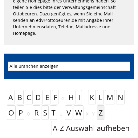
eigene Homepage Ihres Unternehmens haben, so
teilen Sie dies bitte der Verwaltungsgemeinschaft
Ottobeuren. Dazu genügt es, wenn Sie eine Mail
senden an edv@ottobeuren.de mit Angabe Ihrer
Unternehmensdaten, Telefon, Mailadresse und
Homepage.
A
B
C
D
E
F
H
I
K
L
M
N
G
J
O
P
R
S
T
V
W
Z
Q
U
X
Y
A-Z Auswahl aufheben