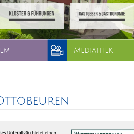
ilm
Mediathek
Ottobeuren
ses Unterallgäu
bietet einen