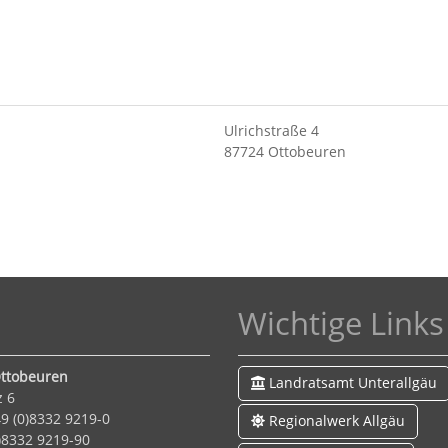
Ulrichstraße 4
87724 Ottobeuren
Wichtige Links
ttobeuren
Landratsamt Unterallgäu
z 6
9 (0)8332 9219-0
Regionalwerk Allgäu
0)8332 9219-90