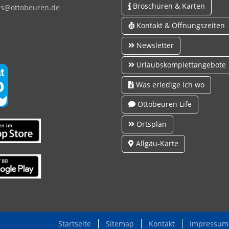
Broschüren & Karten
s
tt
b
r
n
d
Kontakt & Öffnungszeiten
Newsletter
Urlaubskomplettangebote
Was erledige ich wo
Ottobeuren Life
Ortsplan
Allgäu-Karte
Startseite
Sitemap
Kontakt
Impressum