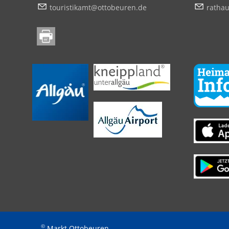
t
r
st
k
mt
tt
b
r
n
d
r
th
©
Markt Ottobeuren