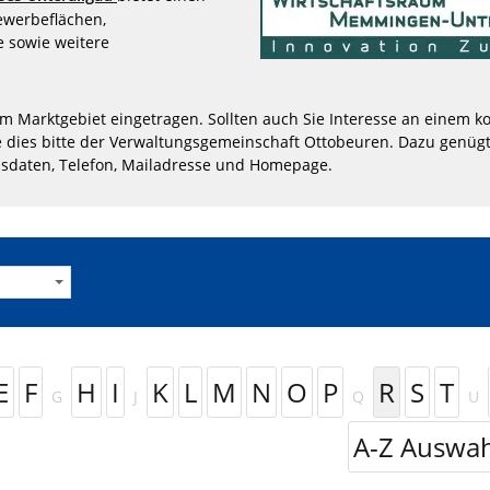
Gewerbeflächen,
 sowie weitere
im Marktgebiet eingetragen. Sollten auch Sie Interesse an einem ko
 dies bitte der Verwaltungsgemeinschaft Ottobeuren. Dazu genügt
sdaten, Telefon, Mailadresse und Homepage.
E
F
H
I
K
L
M
N
O
P
R
S
T
G
J
Q
U
A-Z Auswah