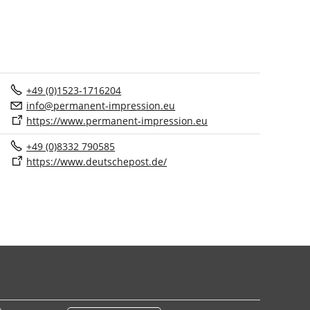
+49 (0)1523-1716204
nf
p
rm
n
nt-
mpr
ss
n
https://www.permanent-impression.eu
+49 (0)8332 790585
https://www.deutschepost.de/