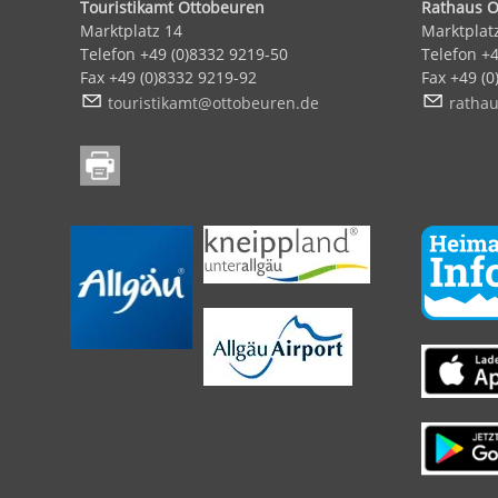
Touristikamt Ottobeuren
Rathaus O
Marktplatz 14
Marktplat
Telefon +49 (0)8332 9219-50
Telefon +4
Fax +49 (0)8332 9219-92
Fax +49 (
t
r
st
k
mt
tt
b
r
n
d
r
th