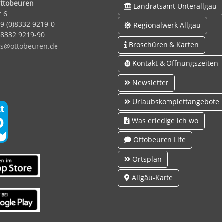
ttobeuren
Landratsamt Unterallgäu
z 6
9 (0)8332 9219-0
Regionalwerk Allgäu
0)8332 9219-90
Broschüren & Karten
s
tt
b
r
n
d
Kontakt & Öffnungszeiten
Newsletter
Urlaubskomplettangebote
Was erledige ich wo
Ottobeuren Life
Ortsplan
Allgäu-Karte