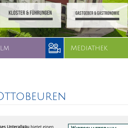
ilm
Mediathek
Ottobeuren
ses Unterallgäu
bietet einen