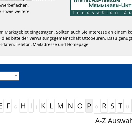
Gewerbeflächen,
 sowie weitere
im Marktgebiet eingetragen. Sollten auch Sie Interesse an einem ko
 dies bitte der Verwaltungsgemeinschaft Ottobeuren. Dazu genügt
sdaten, Telefon, Mailadresse und Homepage.
E
F
H
I
K
L
M
N
O
P
R
S
T
G
J
Q
U
A-Z Auswah