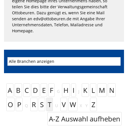
eigene Homepage Ihres Unternehmens haben, so
teilen Sie dies bitte der Verwaltungsgemeinschaft
Ottobeuren. Dazu genügt es, wenn Sie eine Mail
senden an edv@ottobeuren.de mit Angabe Ihrer
Unternehmensdaten, Telefon, Mailadresse und
Homepage.
A
B
C
D
E
F
H
I
K
L
M
N
G
J
O
P
R
S
T
V
W
Z
Q
U
X
Y
A-Z Auswahl aufheben