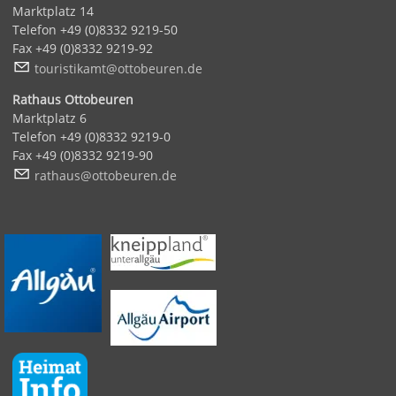
Marktplatz 14
Telefon +49 (0)8332 9219-50
Fax +49 (0)8332 9219-92
t
r
st
k
mt
tt
b
r
n
d
Rathaus Ottobeuren
Marktplatz 6
Telefon +49 (0)8332 9219-0
Fax +49 (0)8332 9219-90
r
th
s
tt
b
r
n
d