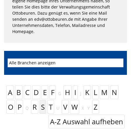
eigene Homepage Ihres Unternehmens haben, so
teilen Sie dies bitte der Verwaltungsgemeinschaft
Ottobeuren. Dazu genügt es, wenn Sie eine Mail
senden an edv@ottobeuren.de mit Angabe Ihrer
Unternehmensdaten, Telefon, Mailadresse und
Homepage.
A
B
C
D
E
F
H
I
K
L
M
N
G
J
O
P
R
S
T
V
W
Z
Q
U
X
Y
A-Z Auswahl aufheben