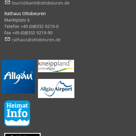
t
r
st
k
mt
tt
b
r
n
d
Rathaus Ottobeuren
Marktplatz 6
Telefon +49 (0)8332 9219-0
Fax +49 (0)8332 9219-90
r
th
s
tt
b
r
n
d