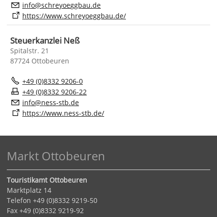
nf
schr
y
ggb
d
https://www.schreyoeggbau.de/
Steuerkanzlei Neß
Spitalstr. 21
87724 Ottobeuren
+49 (0)8332 9206-0
+49 (0)8332 9206-22
nf
n
ss-stb
d
https://www.ness-stb.de/
Markt Ottobeuren
Touristikamt Ottobeuren
Marktplatz 14
Telefon +49 (0)8332 9219-50
Fax +49 (0)8332 9219-92