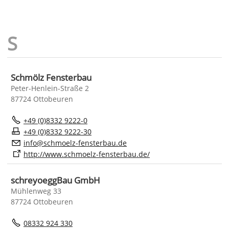
Schmölz Fensterbau
Peter-Henlein-Straße 2
87724 Ottobeuren
+49 (0)8332 9222-0
+49 (0)8332 9222-30
nf
schm
lz-f
nst
rb
d
http://www.schmoelz-fensterbau.de/
schreyoeggBau GmbH
Mühlenweg 33
87724 Ottobeuren
08332 924 330