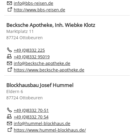
nf
bbs-r
s
n
d
http://www.bbs-reisen.de
Becksche Apotheke, Inh. Wiebke Klotz
Marktplatz 11
87724 Ottobeuren
+49 (0)8332 225
+49 (0)8332 95019
nf
b
cksch
-
p
th
k
d
https://www.becksche-apotheke.de
Blockhausbau Josef Hummel
Eldern 6
87724 Ottobeuren
+49 (0)8332 70-51
+49 (0)8332 70 54
nf
h
mm
l-bl
ckh
s
d
https://www.hummel-blockhaus.de/