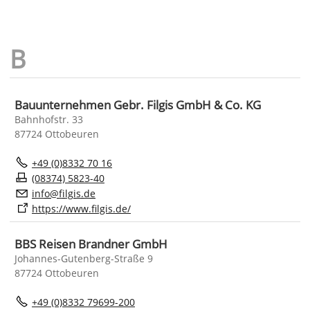
Bauunternehmen Gebr. Filgis GmbH & Co. KG
Bahnhofstr. 33
87724 Ottobeuren
+49 (0)8332 70 16
(08374) 5823-40
nf
f
lg
s
d
https://www.filgis.de/
BBS Reisen Brandner GmbH
Johannes-Gutenberg-Straße 9
87724 Ottobeuren
+49 (0)8332 79699-200