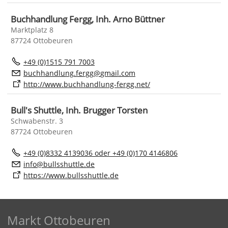
Buchhandlung Fergg, Inh. Arno Büttner
Marktplatz 8
87724 Ottobeuren
+49 (0)1515 791 7003
b
chh
ndl
ng
f
rgg
gm
l
c
m
http://www.buchhandlung-fergg.net/
Bull's Shuttle, Inh. Brugger Torsten
Schwabenstr. 3
87724 Ottobeuren
+49 (0)8332 4139036 oder +49 (0)170 4146806
nf
b
llssh
ttl
d
https://www.bullsshuttle.de
Markt Ottobeuren