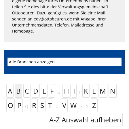
eigene Homepage Ihres Unternehmens haben, so
teilen Sie dies bitte der Verwaltungsgemeinschaft
Ottobeuren. Dazu genügt es, wenn Sie eine Mail
senden an edv@ottobeuren.de mit Angabe Ihrer
Unternehmensdaten, Telefon, Mailadresse und
Homepage.
A
B
C
D
E
F
H
I
K
L
M
N
G
J
O
P
R
S
T
V
W
Z
Q
U
X
Y
A-Z Auswahl aufheben