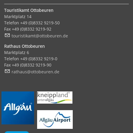
Touristikamt Ottobeuren
Marktplatz 14
Telefon +49 (0)8332 9219-50
Fax +49 (0)8332 9219-92
t
r
st
k
mt
tt
b
r
n
d
Rathaus Ottobeuren
Marktplatz 6
Telefon +49 (0)8332 9219-0
Fax +49 (0)8332 9219-90
r
th
s
tt
b
r
n
d