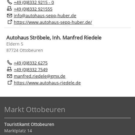
+49 (0)8332 9215 - 0
+49 (0)8332 921555
nf
t
h
s-s
pp-h
b
r
d
https://www.autohaus-sepp-huber.de/
Autohaus Ströbele, Inh. Manfred Riedele
Eldern 5
87724 Ottobeuren
+49 (0)8332 6275
+49 (0)8332 7549
m
nfr
d
r
d
l
gmx
d
https://www.autohaus-riedele.de
Markt Ottobeuren
Touristikamt Ottobeuren
Marktplatz 14