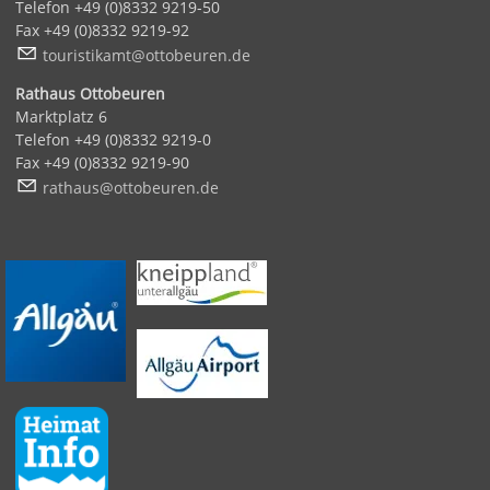
Telefon +49 (0)8332 9219-50
Fax +49 (0)8332 9219-92
t
r
st
k
mt
tt
b
r
n
d
Rathaus Ottobeuren
Marktplatz 6
Telefon +49 (0)8332 9219-0
Fax +49 (0)8332 9219-90
r
th
s
tt
b
r
n
d