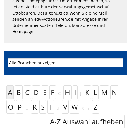
eigene Homepage Ihres Unternehmens haben, so
teilen Sie dies bitte der Verwaltungsgemeinschaft
Ottobeuren. Dazu genügt es, wenn Sie eine Mail
senden an edv@ottobeuren.de mit Angabe Ihrer
Unternehmensdaten, Telefon, Mailadresse und
Homepage.
A
B
C
D
E
F
H
I
K
L
M
N
G
J
O
P
R
S
T
V
W
Z
Q
U
X
Y
A-Z Auswahl aufheben