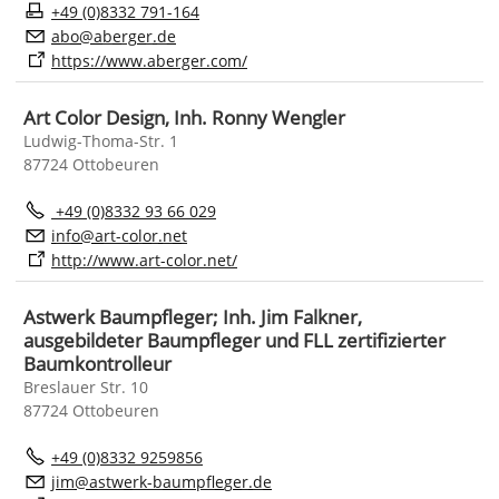
+49 (0)8332 791-164
b
b
rg
r
d
https://www.aberger.com/
Art Color Design, Inh. Ronny Wengler
Ludwig-Thoma-Str. 1
87724 Ottobeuren
+49 (0)8332 93 66 029
nf
rt-c
l
r
n
t
http://www.art-color.net/
Astwerk Baumpfleger; Inh. Jim Falkner,
ausgebildeter Baumpfleger und FLL zertifizierter
Baumkontrolleur
Breslauer Str. 10
87724 Ottobeuren
+49 (0)8332 9259856
j
m
stw
rk-b
mpfl
g
r
d