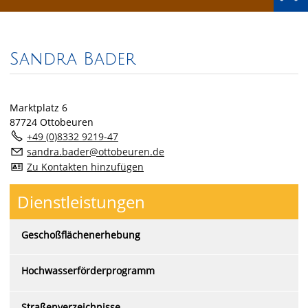
Sandra Bader
Marktplatz 6
87724 Ottobeuren
+49 (0)8332 9219-47
s
ndr
b
d
r
tt
b
r
n
d
Zu Kontakten hinzufügen
Dienstleistungen
Geschoßflächenerhebung
Hochwasserförderprogramm
Straßenverzeichnisse