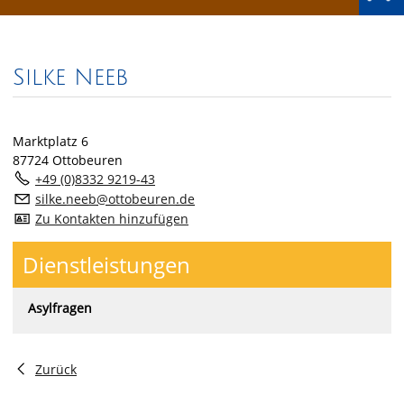
Silke Neeb
Marktplatz 6
87724 Ottobeuren
+49 (0)8332 9219-43
s
lk
n
b
tt
b
r
n
d
Zu Kontakten hinzufügen
Dienstleistungen
Asylfragen
Zurück