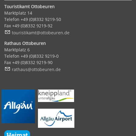
Touristikamt Ottobeuren
Marktplatz 14
Telefon +49 (0)8332 9219-50
Fax +49 (0)8332 9219-92
t
r
st
k
mt
tt
b
r
n
d
Rathaus Ottobeuren
Marktplatz 6
Telefon +49 (0)8332 9219-0
Fax +49 (0)8332 9219-90
r
th
s
tt
b
r
n
d