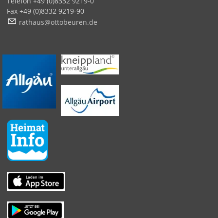
Telefon +49 (0)8332 9219-0
Fax +49 (0)8332 9219-90
r
th
s
tt
b
r
n
d