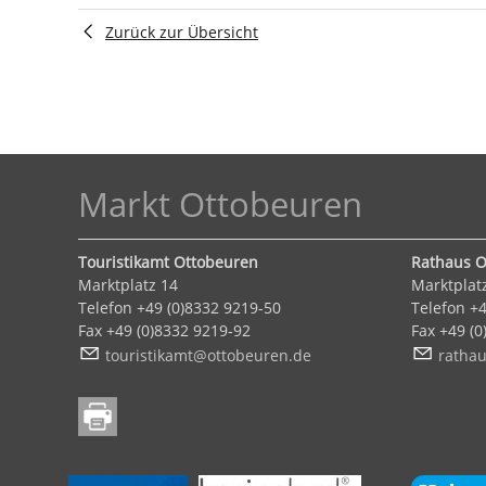
Zurück zur Übersicht
Markt Ottobeuren
Touristikamt Ottobeuren
Rathaus O
Marktplatz 14
Marktplat
Telefon +49 (0)8332 9219-50
Telefon +4
Fax +49 (0)8332 9219-92
Fax +49 (
t
r
st
k
mt
tt
b
r
n
d
r
th