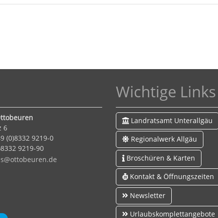
Wichtige Links
ttobeuren
Landratsamt Unterallgäu
z 6
9 (0)8332 9219-0
Regionalwerk Allgäu
0)8332 9219-90
Broschüren & Karten
s
tt
b
r
n
d
Kontakt & Öffnungszeiten
Newsletter
Urlaubskomplettangebote