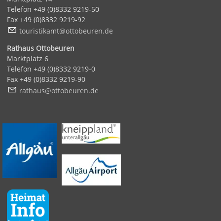
Telefon +49 (0)8332 9219-50
Fax +49 (0)8332 9219-92
t
r
st
k
mt
tt
b
r
n
d
Rathaus Ottobeuren
Marktplatz 6
Telefon +49 (0)8332 9219-0
Fax +49 (0)8332 9219-90
r
th
s
tt
b
r
n
d