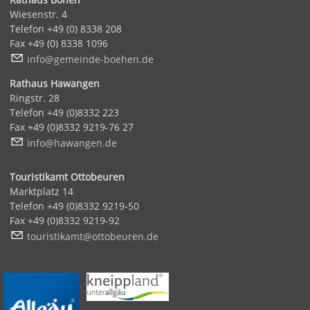
Wiesenstr. 4
Telefon +49 (0) 8338 208
Fax +49 (0) 8338 1096
nf
g
m
nd
-b
h
n
d
Rathaus Hawangen
Ringstr. 28
Telefon +49 (0)8332 223
Fax +49 (0)8332 9219-76 27
nf
h
w
ng
n
d
Touristikamt Ottobeuren
Marktplatz 14
Telefon +49 (0)8332 9219-50
Fax +49 (0)8332 9219-92
t
r
st
k
mt
tt
b
r
n
d